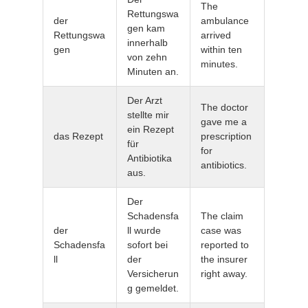
The
Rettungswa
der
ambulance
gen kam
Rettungswa
arrived
innerhalb
gen
within ten
von zehn
minutes.
Minuten an.
Der Arzt
The doctor
stellte mir
gave me a
ein Rezept
das Rezept
prescription
für
for
Antibiotika
antibiotics.
aus.
Der
Schadensfa
The claim
der
ll wurde
case was
Schadensfa
sofort bei
reported to
ll
der
the insurer
Versicherun
right away.
g gemeldet.