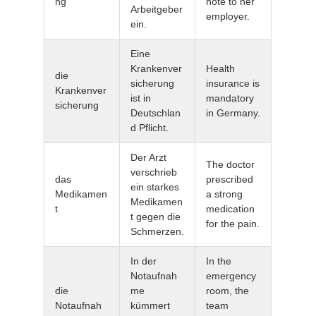
ng
note to her
Arbeitgeber
employer.
ein.
Eine
Krankenver
Health
die
sicherung
insurance is
Krankenver
ist in
mandatory
sicherung
Deutschlan
in Germany.
d Pflicht.
Der Arzt
The doctor
verschrieb
das
prescribed
ein starkes
Medikamen
a strong
Medikamen
t
medication
t gegen die
for the pain.
Schmerzen.
In der
In the
Notaufnah
emergency
die
me
room, the
Notaufnah
kümmert
team