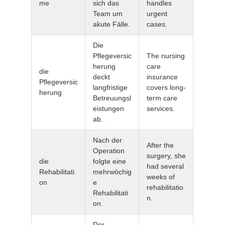
me
sich das
handles
Team um
urgent
akute Fälle.
cases.
Die
Pflegeversic
The nursing
herung
care
die
deckt
insurance
Pflegeversic
langfristige
covers long-
herung
Betreuungsl
term care
eistungen
services.
ab.
Nach der
After the
Operation
surgery, she
die
folgte eine
had several
Rehabilitati
mehrwöchig
weeks of
on
e
rehabilitatio
Rehabilitati
n.
on.
Der