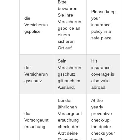
Bitte
bewahren
Please keep
Sie Ihre
die
your
Versicherun
Versicherun
insurance
gspolice an
gspolice
policy in a
einem
safe place.
sicheren
Ort auf.
Sein
His
der
Versicherun
insurance
Versicherun
gsschutz
coverage is
gsschutz
gilt auch im
also valid
Ausland.
abroad.
Bei der
At the
jährlichen
yearly
die
Vorsorgeunt
preventive
Vorsorgeunt
ersuchung
check-up,
ersuchung
checkt der
the doctor
Arzt deine
checks your
Gesundheit.
health.