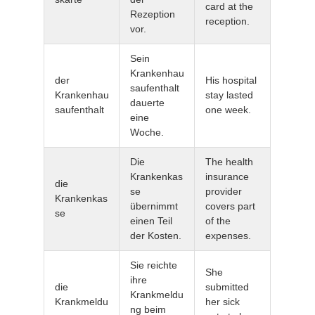
card at the
Rezeption
reception.
vor.
Sein
Krankenhau
der
His hospital
saufenthalt
Krankenhau
stay lasted
dauerte
saufenthalt
one week.
eine
Woche.
Die
The health
Krankenkas
insurance
die
se
provider
Krankenkas
übernimmt
covers part
se
einen Teil
of the
der Kosten.
expenses.
Sie reichte
She
ihre
die
submitted
Krankmeldu
Krankmeldu
her sick
ng beim