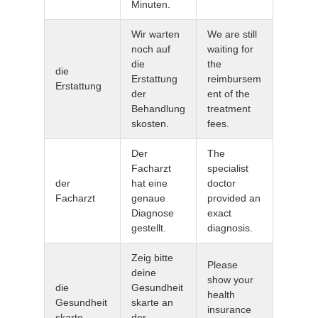
Minuten.
Wir warten
We are still
noch auf
waiting for
die
the
die
Erstattung
reimbursem
Erstattung
der
ent of the
Behandlung
treatment
skosten.
fees.
Der
The
Facharzt
specialist
der
hat eine
doctor
Facharzt
genaue
provided an
Diagnose
exact
gestellt.
diagnosis.
Zeig bitte
Please
deine
show your
die
Gesundheit
health
Gesundheit
skarte an
insurance
skarte
der