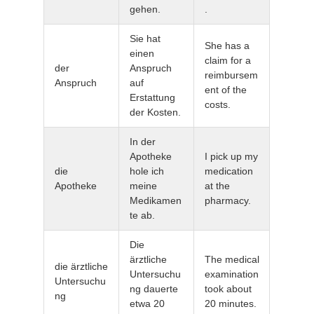
gehen.
.
Sie hat
She has a
einen
claim for a
der
Anspruch
reimbursem
Anspruch
auf
ent of the
Erstattung
costs.
der Kosten.
In der
Apotheke
I pick up my
die
hole ich
medication
Apotheke
meine
at the
Medikamen
pharmacy.
te ab.
Die
ärztliche
The medical
die ärztliche
Untersuchu
examination
Untersuchu
ng dauerte
took about
ng
etwa 20
20 minutes.